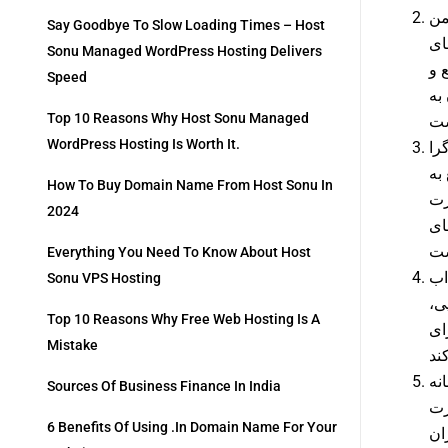
Say Goodbye To Slow Loading Times – Host
ای
Sonu Managed WordPress Hosting Delivers
 و
Speed
به
Top 10 Reasons Why Host Sonu Managed
WordPress Hosting Is Worth It.
به
How To Buy Domain Name From Host Sonu In
رت
2024
ای
Everything You Need To Know About Host
Sonu VPS Hosting
یی
Top 10 Reasons Why Free Web Hosting Is A
ای
Mistake
Sources Of Business Finance In India
رت
6 Benefits Of Using .in Domain Name For Your
ان