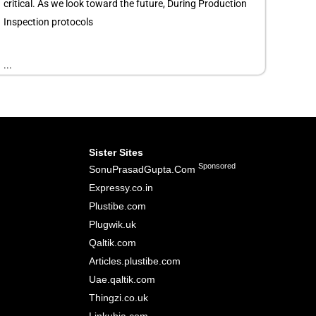
critical. As we look toward the future, During Production
Inspection protocols
...
Sister Sites
Sponsored
SonuPrasadGupta.Com
Expressy.co.in
Plustibe.com
Plugwik.uk
Qaltik.com
Articles.plustibe.com
Uae.qaltik.com
Thingzi.co.uk
Linkubia.com