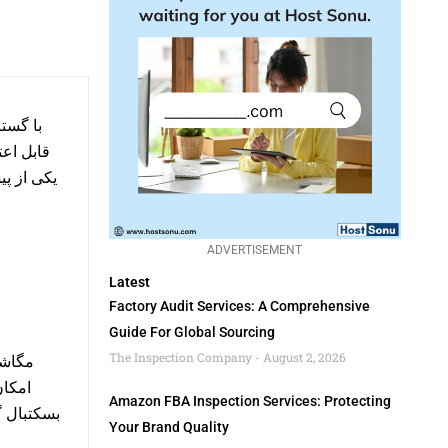
با گس
قابل اعت
یکی از پی
ADVERTISEMENT
Latest
Factory Audit Services: A Comprehensive
Guide For Global Sourcing
The Inspection Company
August 2, 2026
مگاش،
امکان
Amazon FBA Inspection Services: Protecting
بسکتبال گ
Your Brand Quality