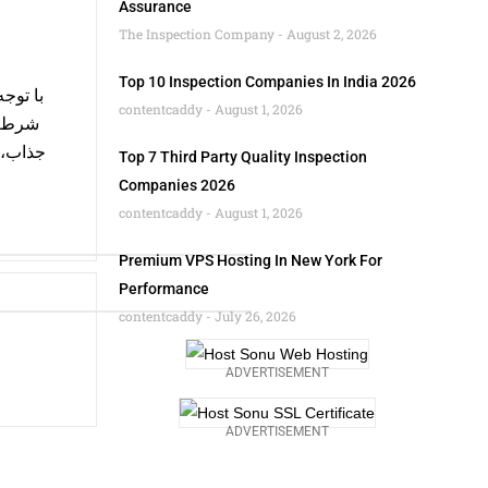
Assurance
The Inspection Company
August 2, 2026
Top 10 Inspection Companies In India 2026
با توج
contentcaddy
August 1, 2026
شرط‌ب
جذاب، و
Top 7 Third Party Quality Inspection
Companies 2026
contentcaddy
August 1, 2026
Premium VPS Hosting In New York For
Performance
contentcaddy
July 26, 2026
ADVERTISEMENT
ADVERTISEMENT