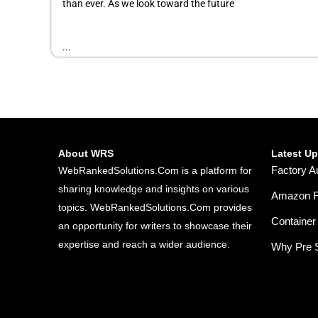
than ever. As we look toward the future
...
About WRS
Latest U
Factory A
WebRankedSolutions.Com is a platform for
sharing knowledge and insights on various
Amazon FB
topics. WebRankedSolutions.Com provides
Container 
an opportunity for writers to showcase their
expertise and reach a wider audience.
Why Pre S