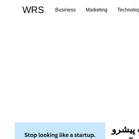
Skip
WRS
Business
Marketing
Technolo
to
content
پیشرو