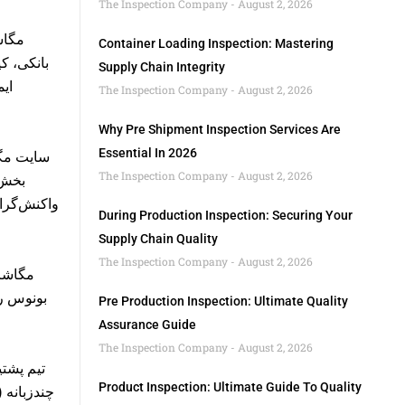
The Inspection Company
August 2, 2026
مگاش
Container Loading Inspection: Mastering
بانکی، ک
Supply Chain Integrity
ایم
The Inspection Company
August 2, 2026
Why Pre Shipment Inspection Services Are
Essential In 2026
سایت مگا
The Inspection Company
August 2, 2026
بخش‌
واکنش‌گرا
During Production Inspection: Securing Your
Supply Chain Quality
The Inspection Company
August 2, 2026
مگاشر،
بونوس رو
Pre Production Inspection: Ultimate Quality
Assurance Guide
The Inspection Company
August 2, 2026
تیم پشت
Product Inspection: Ultimate Guide To Quality
چندزبانه 