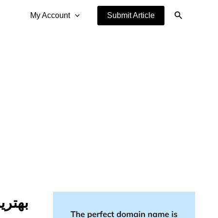
Search
My Account
Submit Article
بهتر