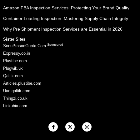
Amazon FBA Inspection Services: Protecting Your Brand Quality
Container Loading Inspection: Mastering Supply Chain Integrity
Why Pre Shipment Inspection Services are Essential in 2026
Sister Sites
Sponsored
SonuPrasadGupta.Com
Expressy.co.in
Plustibe.com
Plugwik.uk
Qaltik.com
Articles.plustibe.com
Uae.qaltik.com
Thingzi.co.uk
Linkubia.com
F
X
I
a
-
n
c
t
s
e
w
t