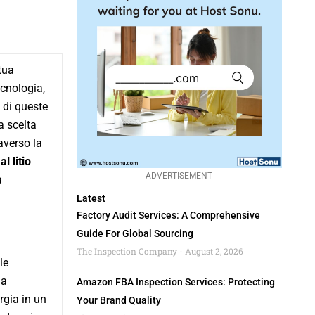
tua
ecnologia,
 di queste
a scelta
averso la
al litio
ADVERTISEMENT
a
Latest
Factory Audit Services: A Comprehensive
Guide For Global Sourcing
The Inspection Company
August 2, 2026
le
na
Amazon FBA Inspection Services: Protecting
rgia in un
Your Brand Quality