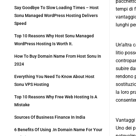
pacchetto
Say Goodbye To Slow Loading Times – Host
tempi di 
Sonu Managed WordPress Hosting Delivers
vantaggio
Speed
lunghi per
Top 10 Reasons Why Host Sonu Managed
WordPress Hosting Is Worth It.
Un’altra 
litio pos
How To Buy Domain Name From Host Sonu In
contropar
2024
subire da
rendono p
Everything You Need To Know About Host
sostituzi
Sonu VPS Hosting
la loro p
Top 10 Reasons Why Free Web Hosting Is A
consenten
Mistake
Sources Of Business Finance In India
Vantaggi d
Uno dei pr
6 Benefits Of Using .in Domain Name For Your
notevolme