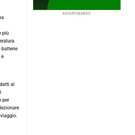
ADVERTISEMENT
na
 più
eratura
 batterie
 è
datti al
i
o per
elezionare
 viaggio.