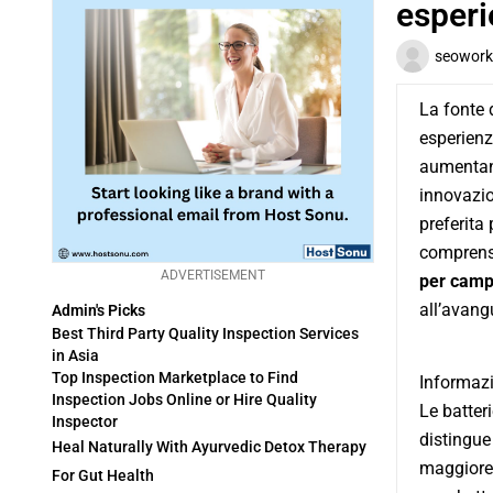
esperi
seowork
La fonte 
esperienza
aumentano
innovazion
preferita
comprensi
ADVERTISEMENT
per camp
all’avang
Admin's Picks
Best Third Party Quality Inspection Services
in Asia
Top Inspection Marketplace to Find
Informazio
Inspection Jobs Online or Hire Quality
Le batteri
Inspector
distingue
Heal Naturally With Ayurvedic Detox Therapy
maggiore 
For Gut Health