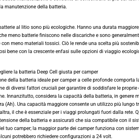
a manutenzione della batteria.
 batterie al litio sono più ecologiche. Hanno una durata maggiore,
 che meno batterie finiscono nelle discariche e sono generalmen
e con meno materiali tossici. Ciò le rende una scelta più sostenibi
osi bene con la crescente enfasi sulle opzioni di viaggio ecologi
liere la batteria Deep Cell giusta per camper
one della batteria ideale per camper a celle profonde comporta l
e di diversi fattori cruciali per garantire di soddisfare le propri
he. Innanzitutto, considera la capacità della batteria, in genere m
a (Ah). Una capacità maggiore consente un utilizzo più lungo t
’altra, il che è essenziale per i viaggi prolungati fuori dalla rete. Q
 tensione della batteria e assicurati che sia compatibile con il si
 del tuo camper; la maggior parte dei camper funziona con sistem
alcuni potrebbero richiedere configurazioni a 24 volt.