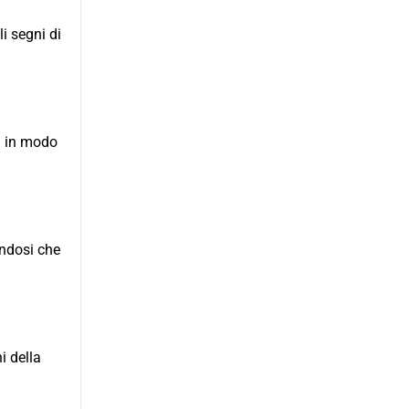
i segni di
ta in modo
andosi che
i della