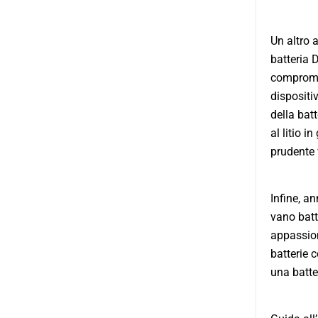
Un altro 
batteria 
compromet
dispositi
della batt
al litio 
prudente v
Infine, an
vano batt
appassion
batterie c
una batte