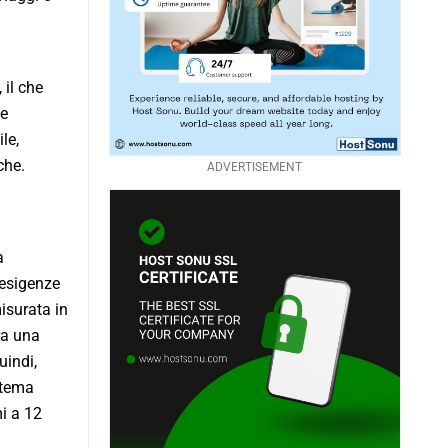
 il che
te
le,
che.
ADVERTISEMENT
a
e esigenze
isurata in
ra una
uindi,
stema
i a 12