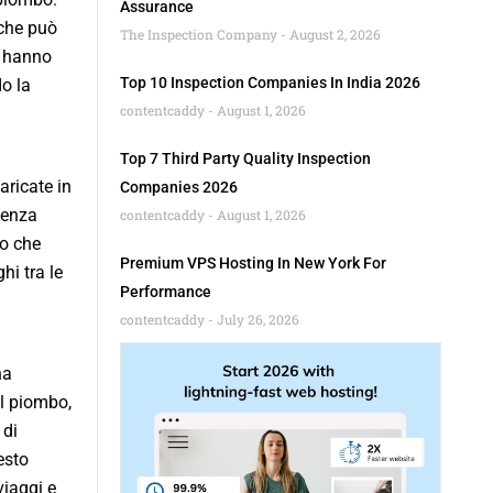
Assurance
 che può
The Inspection Company
August 2, 2026
o hanno
Top 10 Inspection Companies In India 2026
do la
contentcaddy
August 1, 2026
Top 7 Third Party Quality Inspection
aricate in
Companies 2026
tenza
contentcaddy
August 1, 2026
ro che
Premium VPS Hosting In New York For
hi tra le
Performance
contentcaddy
July 26, 2026
na
al piombo,
 di
esto
viaggi e