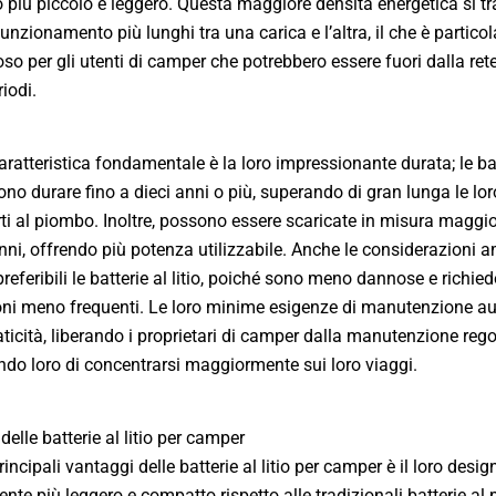
 più piccolo e leggero. Questa maggiore densità energetica si tr
funzionamento più lunghi tra una carica e l’altra, il che è partic
so per gli utenti di camper che potrebbero essere fuori dalla ret
iodi.
caratteristica fondamentale è la loro impressionante durata; le bat
sono durare fino a dieci anni o più, superando di gran lunga le lor
ti al piombo. Inoltre, possono essere scaricate in misura maggi
nni, offrendo più potenza utilizzabile. Anche le considerazioni a
referibili le batterie al litio, poiché sono meno dannose e richie
oni meno frequenti. Le loro minime esigenze di manutenzione 
raticità, liberando i proprietari di camper dalla manutenzione rego
do loro di concentrarsi maggiormente sui loro viaggi.
elle batterie al litio per camper
incipali vantaggi delle batterie al litio per camper è il loro desig
nte più leggero e compatto rispetto alle tradizionali batterie al