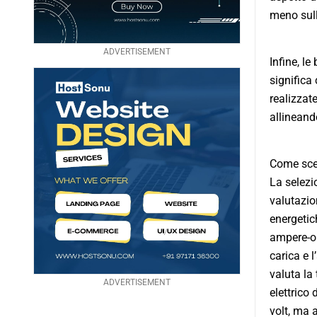
meno sull
ADVERTISEMENT
Infine, le
significa
realizzat
allineand
Come sceg
La selezi
valutazion
energetic
ampere-or
carica e l
valuta la
ADVERTISEMENT
elettrico
volt, ma 