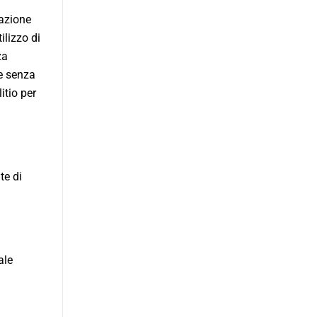
lazione
ilizzo di
za
ne senza
itio per
te di
ale