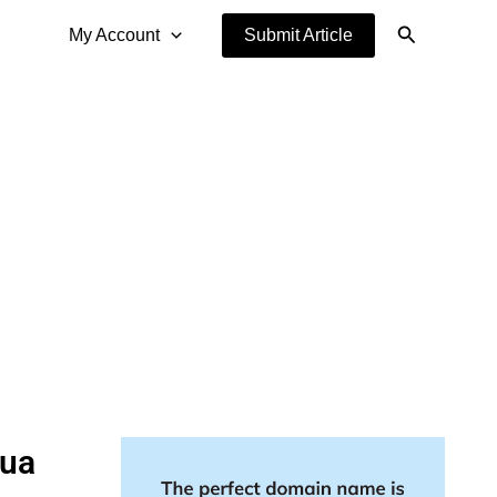
Search
My Account
Submit Article
tua