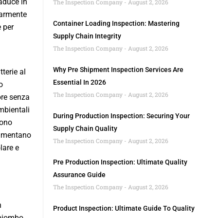
aduce in
The Inspection Company
August 2, 2026
olarmente
Container Loading Inspection: Mastering
e per
Supply Chain Integrity
The Inspection Company
August 2, 2026
Why Pre Shipment Inspection Services Are
terie al
Essential In 2026
o
The Inspection Company
August 2, 2026
ore senza
mbientali
During Production Inspection: Securing Your
dono
Supply Chain Quality
aumentano
The Inspection Company
August 2, 2026
lare e
Pre Production Inspection: Ultimate Quality
Assurance Guide
The Inspection Company
August 2, 2026
n
Product Inspection: Ultimate Guide To Quality
 piombo.