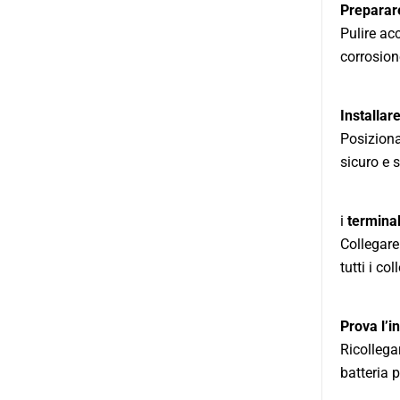
Preparare
Pulire ac
corrosion
Installar
Posiziona
sicuro e s
i
terminal
Collegare
tutti i co
Prova l’i
Ricollegar
batteria p