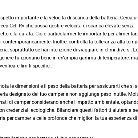
aspetto importante è la velocità di scarica della batteria. Cerca u
Deep Cell Rv
che possa gestire velocità di scarica elevate senza
tere la durata. Ciò è particolarmente importante per alimentare
vi contemporaneamente. Inoltre, controlla la tolleranza alla temp
eria, soprattutto se hai intenzione di viaggiare in climi diversi. Le
in genere funzionano bene in un’ampia gamma di temperature, ma
erificare limiti specifici.
nota le dimensioni e il peso della batteria per assicurarti che si a
eria designato del tuo camper e non aggiunga peso inutile. Molt
ati di camper considerano anche l’impatto ambientale, optand
on credenziali ecologiche. Bilanciare questi fattori ti aiuterà a s
ria per camper a celle profonde che migliori la tua esperienza di