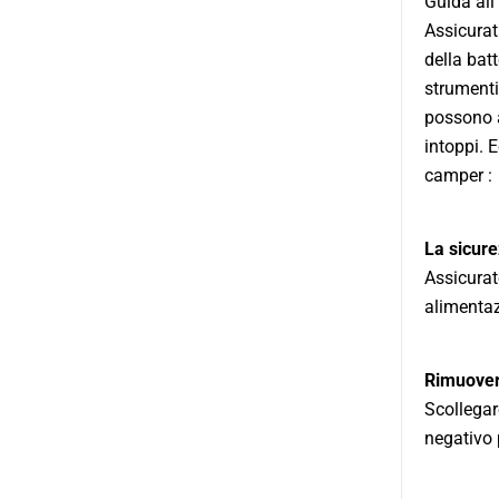
Guida all’
Assicurati
della batt
strumenti
possono a
intoppi. E
camper :
La sicure
Assicurat
alimentaz
Rimuovere
Scollegar
negativo p