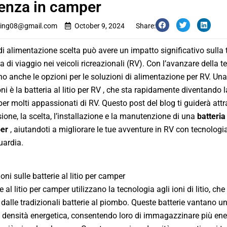
enza in camper
ing08@gmail.com
October 9, 2024
Share:
di alimentazione scelta può avere un impatto significativo sulla 
 di viaggio nei veicoli ricreazionali (RV). Con l’avanzare della t
 anche le opzioni per le soluzioni di alimentazione per RV. Una
i è la batteria al litio per RV , che sta rapidamente diventando l
 per molti appassionati di RV. Questo post del blog ti guiderà attr
one, la scelta, l’installazione e la manutenzione di una
batteria 
er
, aiutandoti a migliorare le tue avventure in RV con tecnologi
uardia.
ni sulle batterie al litio per camper
e al litio per camper utilizzano la tecnologia agli ioni di litio, che 
 dalle tradizionali batterie al piombo. Queste batterie vantano u
densità energetica, consentendo loro di immagazzinare più ene