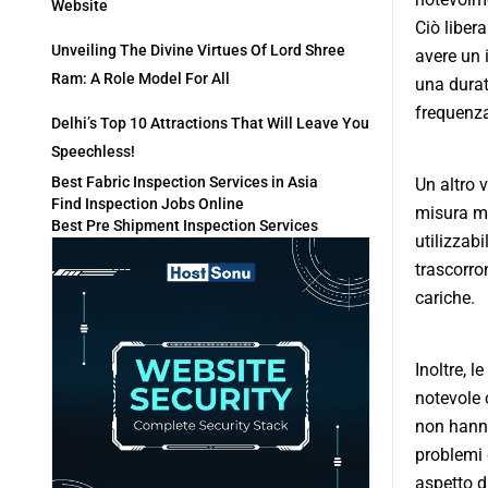
Website
Ciò liber
Unveiling The Divine Virtues Of Lord Shree
avere un i
Ram: A Role Model For All
una durat
frequenza 
Delhi’s Top 10 Attractions That Will Leave You
Speechless!
Best Fabric Inspection Services in Asia
Un altro v
Find Inspection Jobs Online
misura mo
Best Pre Shipment Inspection Services
utilizzab
trascorron
cariche.
Inoltre, l
notevole 
non hanno
problemi 
aspetto d