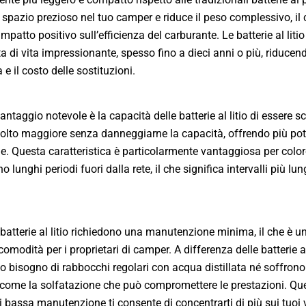
a spazio prezioso nel tuo camper e riduce il peso complessivo, il
mpatto positivo sull’efficienza del carburante. Le batterie al liti
a di vita impressionante, spesso fino a dieci anni o più, riducen
e il costo delle sostituzioni.
antaggio notevole è la capacità delle batterie al litio di essere sc
lto maggiore senza danneggiarne la capacità, offrendo più po
ile. Questa caratteristica è particolarmente vantaggiosa per colo
o lunghi periodi fuori dalla rete, il che significa intervalli più lung
e batterie al litio richiedono una manutenzione minima, il che è u
comodità per i proprietari di camper. A differenza delle batterie 
 bisogno di rabbocchi regolari con acqua distillata né soffrono
come la solfatazione che può compromettere le prestazioni. Qu
i bassa manutenzione ti consente di concentrarti di più sui tuoi 