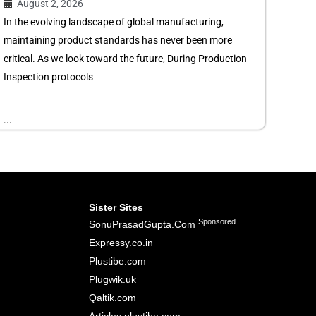
August 2, 2026
In the evolving landscape of global manufacturing,
maintaining product standards has never been more
critical. As we look toward the future, During Production
Inspection protocols
...
Sister Sites
Sponsored
SonuPrasadGupta.Com
Expressy.co.in
Plustibe.com
Plugwik.uk
Qaltik.com