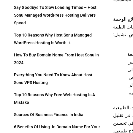
Say Goodbye To Slow Loading Times – Host
Sonu Managed WordPress Hosting Delivers
لاج الوحمة
Speed
ات الطبية
اض
، تشمل:
Top 10 Reasons Why Host Sonu Managed
WordPress Hosting Is Worth It.
: 
How To Buy Domain Name From Host Sonu In
ير
2024
: 
Everything You Need To Know About Host
صص
Sonu VPS Hosting
: 
مة
Top 10 Reasons Why Free Web Hosting Is A
Mistake
 الطبيعية
Sources Of Business Finance In India
 في تقليل
 في تحسين
6 Benefits Of Using .in Domain Name For Your
لاج طبيعي