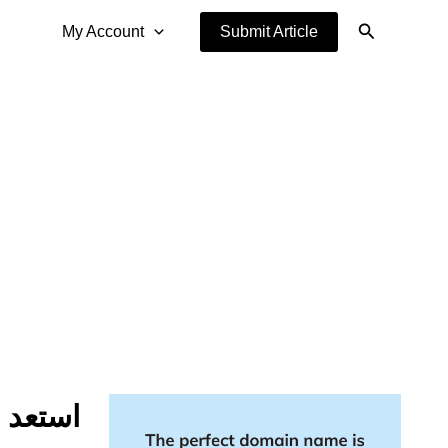
Search
My Account
Submit Article
استعد ل