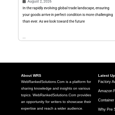
August 2, 2026
In the rapidly evolving global trade landscape, ensuring
your goods arrive in perfect condition is more challenging
than ever. As we look toward the future
...
About WRS
Latest U
Factory A
WebRankedSolutions.Com is a platform for
sharing knowledge and insights on various
Amazon FB
topics. WebRankedSolutions.Com provides
Container 
an opportunity for writers to showcase their
expertise and reach a wider audience.
Why Pre S