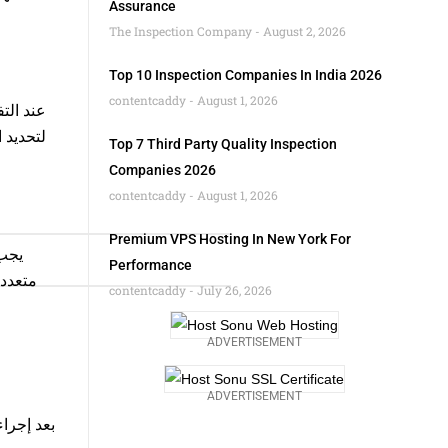
Assurance
The Inspection Company
August 2, 2026
Top 10 Inspection Companies In India 2026
contentcaddy
August 1, 2026
عند الت
لتحديد 
Top 7 Third Party Quality Inspection
Companies 2026
contentcaddy
August 1, 2026
Premium VPS Hosting In New York For
يجب 
Performance
متعددة
contentcaddy
July 26, 2026
ADVERTISEMENT
ADVERTISEMENT
بعد إجراء