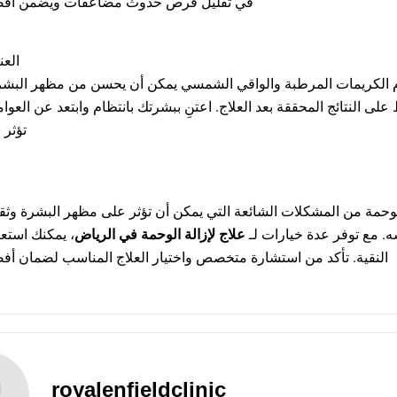
في تقليل فرص حدوث مضاعفات ويضمن أفضل.
العن
 الكريمات المرطبة والواقي الشمسي يمكن أن يحسن من مظهر البشر
لى النتائج المحققة بعد العلاج. اعتنِ ببشرتك بانتظام وابتعد عن العوا
تؤثر .
الوحمة من المشكلات الشائعة التي يمكن أن تؤثر على مظهر البشرة و
ه. مع توفر عدة خيارات لـ
علاج لإزالة الوحمة في الرياض
يمكنك استعاد
النقية. تأكد من استشارة متخصص واختيار العلاج المناسب لضمان أفض.
royalenfieldclinic