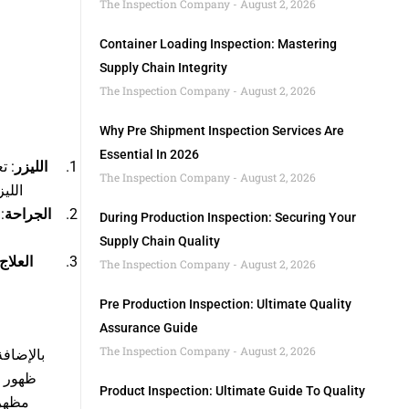
The Inspection Company
August 2, 2026
Container Loading Inspection: Mastering
Supply Chain Integrity
The Inspection Company
August 2, 2026
Why Pre Shipment Inspection Services Are
Essential In 2026
الليزر
تعت
The Inspection Company
August 2, 2026
الل.
الجراحة
ف
During Production Inspection: Securing Your
Supply Chain Quality
العلاج 
The Inspection Company
August 2, 2026
Pre Production Inspection: Ultimate Quality
Assurance Guide
The Inspection Company
August 2, 2026
بالإضاف
ظهور ا
Product Inspection: Ultimate Guide To Quality
مظهر.